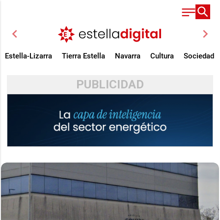
chevron_left
chevron_right
Estella-Lizarra
Tierra Estella
Navarra
Cultura
Sociedad
PUBLICIDAD