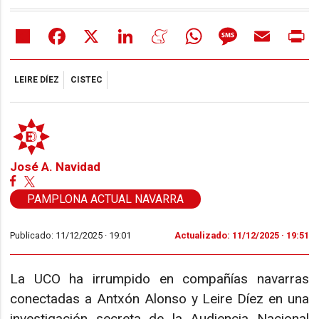
Share
Facebook
X
LinkedIn
Meneame
WhatsApp
Message
Email
Pr
LEIRE DÍEZ
CISTEC
José A. Navidad
PAMPLONA ACTUAL NAVARRA
Publicado: 11/12/2025 ·
19:01
Actualizado: 11/12/2025 · 19:51
La UCO ha irrumpido en compañías navarras
conectadas a Antxón Alonso y Leire Díez en una
investigación secreta de la Audiencia Nacional