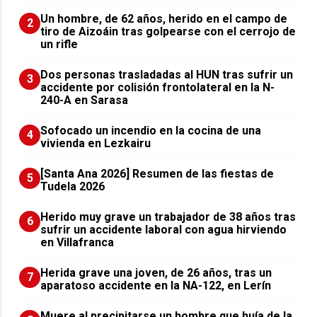
Un hombre, de 62 años, herido en el campo de
2
tiro de Aizoáin tras golpearse con el cerrojo de
un rifle
​Dos personas trasladadas al HUN tras sufrir un
3
accidente por colisión frontolateral en la N-
240-A en Sarasa
Sofocado un incendio en la cocina de una
4
vivienda en Lezkairu
[Santa Ana 2026] Resumen de las fiestas de
5
Tudela 2026
Herido muy grave un trabajador de 38 años tras
6
sufrir un accidente laboral con agua hirviendo
en Villafranca
Herida grave una joven, de 26 años, tras un
7
aparatoso accidente en la NA-122, en Lerín
Muere al precipitarse un hombre que huía de la