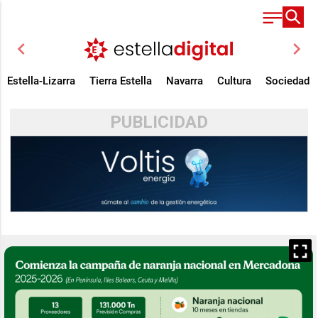
chevron_left
chevron_right
Estella-Lizarra
Tierra Estella
Navarra
Cultura
Sociedad
PUBLICIDAD