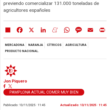
previendo comercializar 131.000 toneladas de
agricultores españoles
Share
Facebook
X
LinkedIn
Meneame
WhatsApp
Message
Email
Pr
MERCADONA
NARANJA
CÍTRICOS
AGRICULTURA
PRODUCTO NACIONAL.
Jon Piquero
PAMPLONA ACTUAL COMER MUY BIEN
Publicado: 13/11/2025 ·
11:45
Actualizado: 13/11/2025 · 11:45