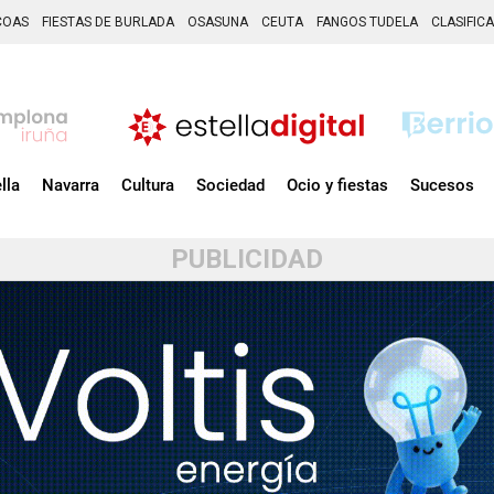
COAS
FIESTAS DE BURLADA
OSASUNA
CEUTA
FANGOS TUDELA
CLASIFIC
lla
Navarra
Cultura
Sociedad
Ocio y fiestas
Sucesos
PUBLICIDAD