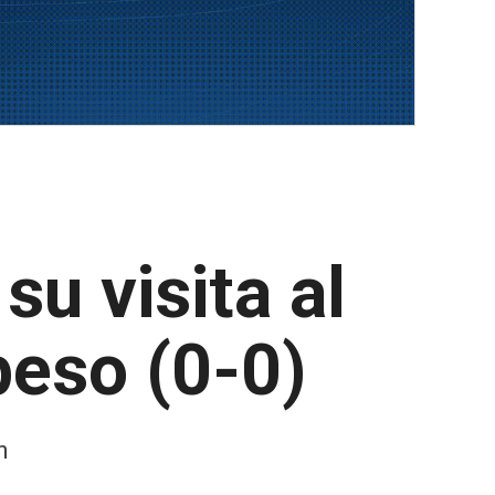
u visita al
peso (0-0)
n