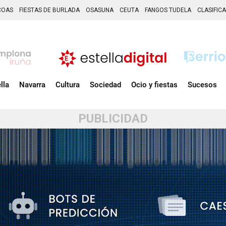
COAS
FIESTAS DE BURLADA
OSASUNA
CEUTA
FANGOS TUDELA
CLASIFIC
lla
Navarra
Cultura
Sociedad
Ocio y fiestas
Sucesos
PUBLICIDAD