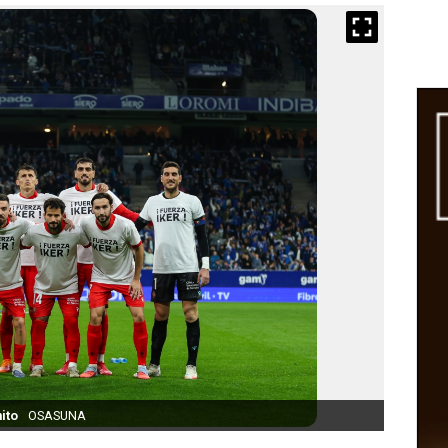
ito
OSASUNA
Abel B