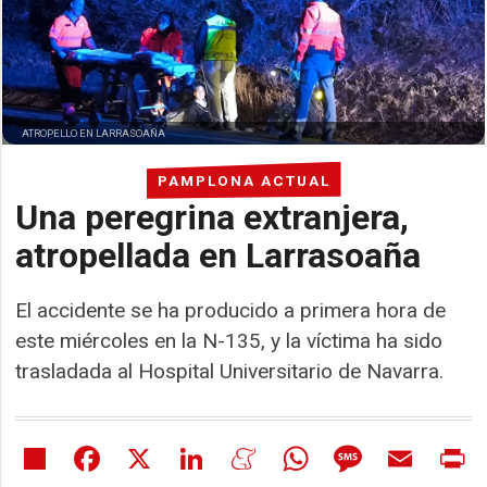
ATROPELLO EN LARRASOAÑA
PAMPLONA ACTUAL
Una peregrina extranjera,
atropellada en Larrasoaña
El accidente se ha producido a primera hora de
este miércoles en la N-135, y la víctima ha sido
trasladada al Hospital Universitario de Navarra.
Share
Facebook
X
LinkedIn
Meneame
WhatsApp
Message
Email
Pr