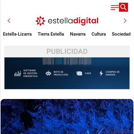
chevron_left
chevron_right
Estella-Lizarra
Tierra Estella
Navarra
Cultura
Sociedad
PUBLICIDAD