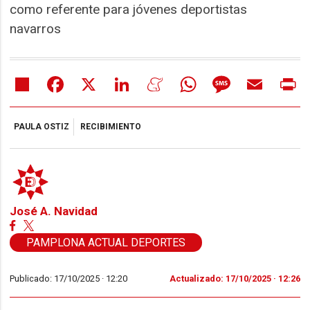
como referente para jóvenes deportistas
navarros
Share
Facebook
X
LinkedIn
Meneame
WhatsApp
Message
Email
Pr
PAULA OSTIZ
RECIBIMIENTO
José A. Navidad
PAMPLONA ACTUAL DEPORTES
Publicado: 17/10/2025 ·
12:20
Actualizado: 17/10/2025 · 12:26