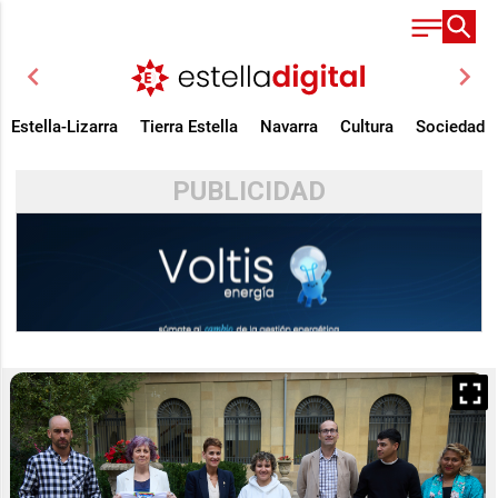
chevron_left
chevron_right
Estella-Lizarra
Tierra Estella
Navarra
Cultura
Sociedad
PUBLICIDAD