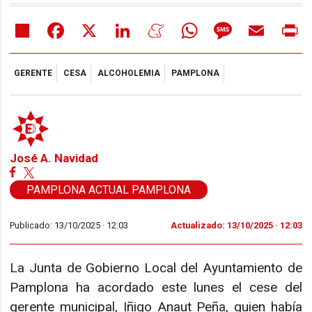
Share
Facebook
X
LinkedIn
Meneame
WhatsApp
Message
Email
Pr
GERENTE
CESA
ALCOHOLEMIA
PAMPLONA
José A. Navidad
PAMPLONA ACTUAL PAMPLONA
Publicado: 13/10/2025 ·
12:03
Actualizado: 13/10/2025 · 12:03
La Junta de Gobierno Local del Ayuntamiento de
Pamplona ha acordado este lunes el cese del
gerente municipal, Iñigo Anaut Peña, quien había