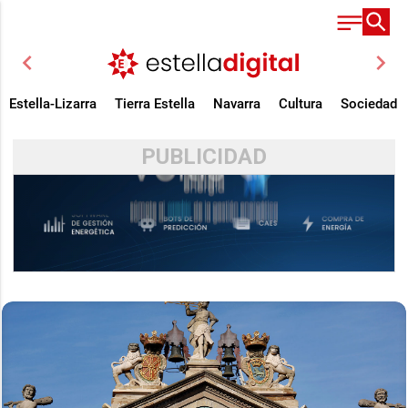
chevron_left
chevron_right
Estella-Lizarra
Tierra Estella
Navarra
Cultura
Sociedad
PUBLICIDAD