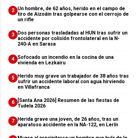
Un hombre, de 62 años, herido en el campo de
2
tiro de Aizoáin tras golpearse con el cerrojo de
un rifle
​Dos personas trasladadas al HUN tras sufrir un
3
accidente por colisión frontolateral en la N-
240-A en Sarasa
Sofocado un incendio en la cocina de una
4
vivienda en Lezkairu
Herido muy grave un trabajador de 38 años tras
5
sufrir un accidente laboral con agua hirviendo
en Villafranca
[Santa Ana 2026] Resumen de las fiestas de
6
Tudela 2026
Herida grave una joven, de 26 años, tras un
7
aparatoso accidente en la NA-122, en Lerín
Muere al precipitarse un hombre que huía de la