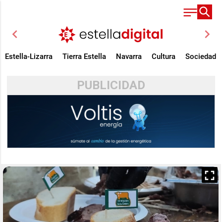
chevron_left
chevron_right
Estella-Lizarra
Tierra Estella
Navarra
Cultura
Sociedad
PUBLICIDAD