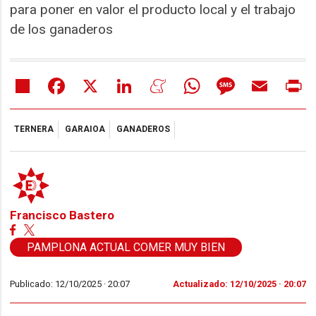
para poner en valor el producto local y el trabajo
de los ganaderos
Share
Facebook
X
LinkedIn
Meneame
WhatsApp
Message
Email
Pr
TERNERA
GARAIOA
GANADEROS
Francisco Bastero
PAMPLONA ACTUAL COMER MUY BIEN
Publicado: 12/10/2025 ·
20:07
Actualizado: 12/10/2025 · 20:07