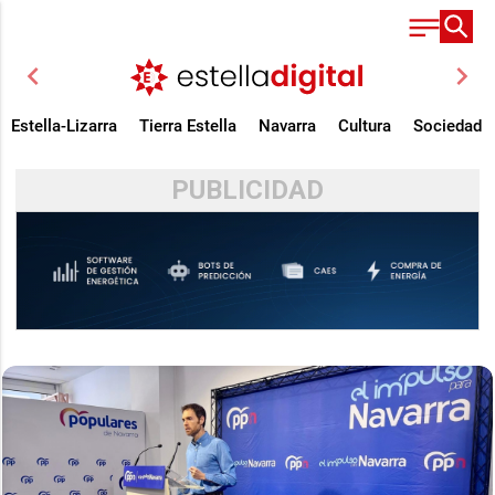
chevron_left
chevron_right
Estella-Lizarra
Tierra Estella
Navarra
Cultura
Sociedad
PUBLICIDAD