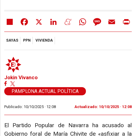
Share
Facebook
X
LinkedIn
Meneame
WhatsApp
Message
Email
Pr
SAYAS
PPN
VIVIENDA
Jokin Vivanco
PAMPLONA ACTUAL POLÍTICA
Publicado: 10/10/2025 ·
12:08
Actualizado: 10/10/2025 · 12:08
El Partido Popular de Navarra ha acusado al
Gobierno foral de María Chivite de «asfixiar a la