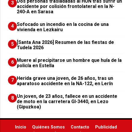
​Dos personas trasladadas al HUN tras sufrir un
3
accidente por colisión frontolateral en la N-
240-A en Sarasa
Sofocado un incendio en la cocina de una
4
vivienda en Lezkairu
[Santa Ana 2026] Resumen de las fiestas de
5
Tudela 2026
Muere al precipitarse un hombre que huía de la
6
policía en Estella
Herida grave una joven, de 26 años, tras un
7
aparatoso accidente en la NA-122, en Lerín
Un joven, de 23 años, fallece en un accidente
8
de moto en la carretera GI-3440, en Lezo
(Gipuzkoa)
Inicio
Quiénes Somos
Contacto
Publicidad