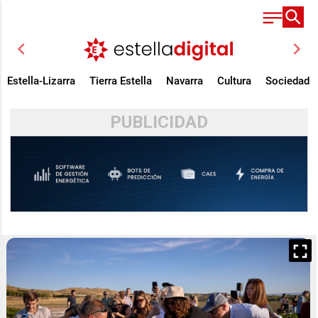
chevron_left
chevron_right
Estella-Lizarra
Tierra Estella
Navarra
Cultura
Sociedad
PUBLICIDAD