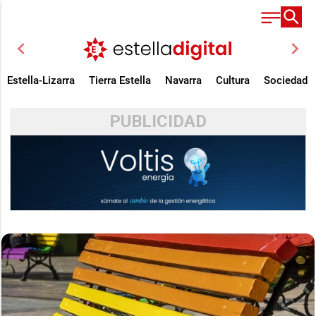
chevron_left
chevron_right
Estella-Lizarra
Tierra Estella
Navarra
Cultura
Sociedad
PUBLICIDAD