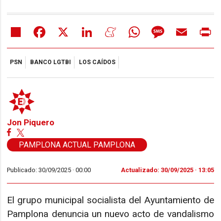
Share
Facebook
X
LinkedIn
Meneame
WhatsApp
Message
Email
Pr
PSN
BANCO LGTBI
LOS CAÍDOS
Jon Piquero
PAMPLONA ACTUAL PAMPLONA
Publicado: 30/09/2025 ·
00:00
Actualizado: 30/09/2025 · 13:05
El grupo municipal socialista del Ayuntamiento de
Pamplona denuncia un nuevo acto de vandalismo