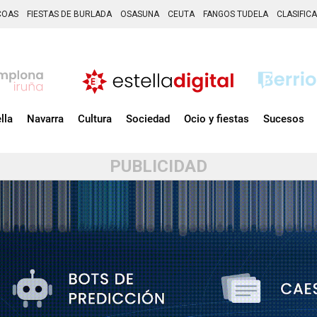
COAS
FIESTAS DE BURLADA
OSASUNA
CEUTA
FANGOS TUDELA
CLASIFIC
lla
Navarra
Cultura
Sociedad
Ocio y fiestas
Sucesos
PUBLICIDAD