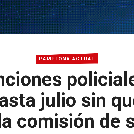
PAMPLONA ACTUAL
nciones policial
asta julio sin q
la comisión de 