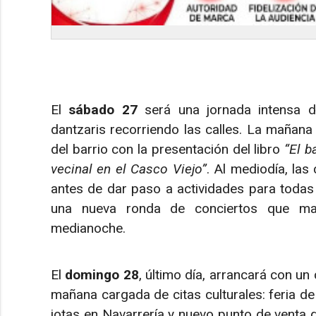
El
sábado 27
será una jornada intensa des
dantzaris recorriendo las calles. La mañana
del barrio con la presentación del libro
“El b
vecinal en el Casco Viejo”
. Al mediodía, la
antes de dar paso a actividades para todas l
una nueva ronda de conciertos que mant
medianoche.
El
domingo 28
, último día, arrancará con un
mañana cargada de citas culturales: feria de 
jotas en Navarrería y nuevo punto de venta del