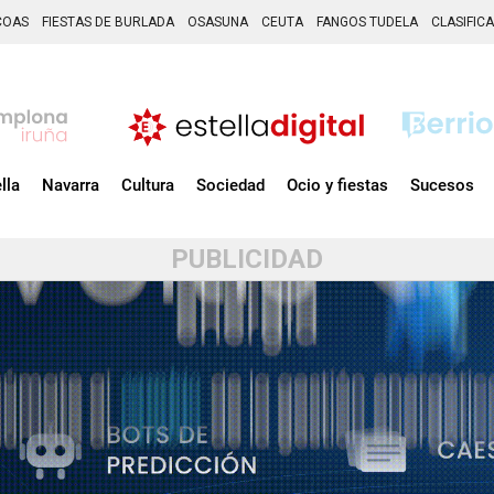
COAS
FIESTAS DE BURLADA
OSASUNA
CEUTA
FANGOS TUDELA
CLASIFIC
lla
Navarra
Cultura
Sociedad
Ocio y fiestas
Sucesos
PUBLICIDAD