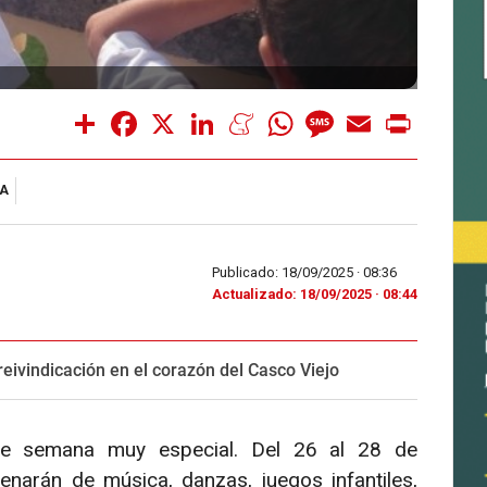
Share
Facebook
X
LinkedIn
Meneame
WhatsApp
Message
Email
Print
ÍA
Publicado: 18/09/2025 ·
08:36
Actualizado: 18/09/2025 · 08:44
y reivindicación en el corazón del Casco Viejo
de semana muy especial. Del 26 al 28 de
lenarán de música, danzas, juegos infantiles,