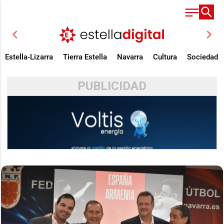
chevron_left
chevron_right
Estella-Lizarra
Tierra Estella
Navarra
Cultura
Sociedad
PUBLICIDAD