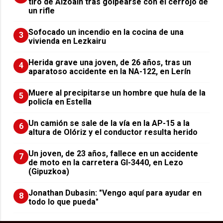
tiro de Aizoáin tras golpearse con el cerrojo de
un rifle
Sofocado un incendio en la cocina de una
3
vivienda en Lezkairu
Herida grave una joven, de 26 años, tras un
4
aparatoso accidente en la NA-122, en Lerín
Muere al precipitarse un hombre que huía de la
5
policía en Estella
Un camión se sale de la vía en la AP-15 a la
6
altura de Olóriz y el conductor resulta herido
Un joven, de 23 años, fallece en un accidente
7
de moto en la carretera GI-3440, en Lezo
(Gipuzkoa)
Jonathan Dubasin: "Vengo aquí para ayudar en
8
todo lo que pueda"