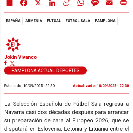
Share
Facebook
X
LinkedIn
Meneame
WhatsApp
Message
Email
Pr
ESPAÑA
ARMENIA
FUTSAL
FÚTBOL SALA
PAMPLONA
Jokin Vivanco
PAMPLONA ACTUAL DEPORTES
Publicado: 10/09/2025 ·
22:30
Actualizado: 10/09/2025 · 22:30
La Selección Española de Fútbol Sala regresa a
Navarra casi dos décadas después para arrancar
su preparación de cara al Europeo 2026, que se
disputará en Eslovenia, Letonia y Lituania entre el