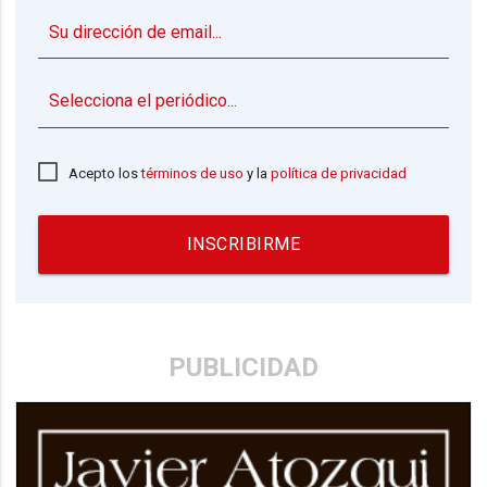
▼
Acepto los
términos de uso
y la
política de privacidad
INSCRIBIRME
PUBLICIDAD