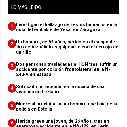
LO
MÁS LEIDO
Investigan el hallazgo de restos humanos en la
1
cola del embalse de Yesa, en Zaragoza
Un hombre, de 62 años, herido en el campo de
2
tiro de Aizoáin tras golpearse con el cerrojo de
un rifle
​Dos personas trasladadas al HUN tras sufrir un
3
accidente por colisión frontolateral en la N-
240-A en Sarasa
Sofocado un incendio en la cocina de una
4
vivienda en Lezkairu
Muere al precipitarse un hombre que huía de la
5
policía en Estella
Herida grave una joven, de 26 años, tras un
6
aparatoso accidente en la NA-122, en Lerín