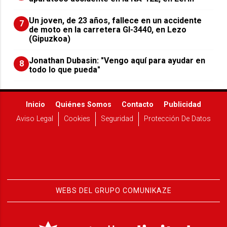
Un joven, de 23 años, fallece en un accidente
7
de moto en la carretera GI-3440, en Lezo
(Gipuzkoa)
Jonathan Dubasin: "Vengo aquí para ayudar en
8
todo lo que pueda"
Inicio
Quiénes Somos
Contacto
Publicidad
Aviso Legal
Cookies
Seguridad
Protección De Datos
WEBS DEL GRUPO COMUNIKAZE