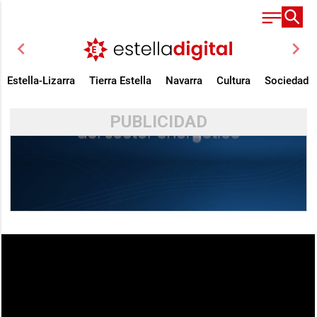
chevron_left
chevron_right
Estella-Lizarra
Tierra Estella
Navarra
Cultura
Sociedad
PUBLICIDAD