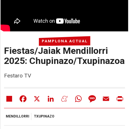
PAMPLONA ACTUAL
Fiestas/Jaiak Mendillorri
2025: Chupinazo/Txupinazoa
Festaro TV
Share
Facebook
X
LinkedIn
Meneame
WhatsApp
Message
Email
Pr
MENDILLORRI
TXUPINAZO