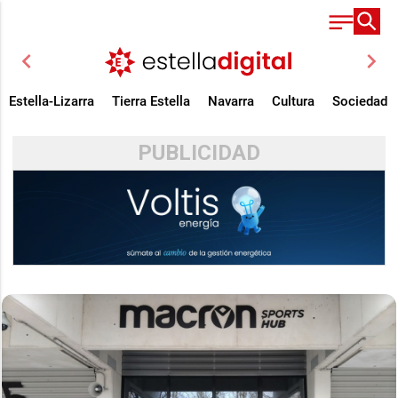
chevron_left
chevron_right
Estella-Lizarra
Tierra Estella
Navarra
Cultura
Sociedad
PUBLICIDAD