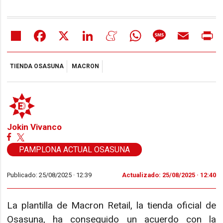
Share
Facebook
X
LinkedIn
Meneame
WhatsApp
Message
Email
Pr
TIENDA OSASUNA
MACRON
Jokin Vivanco
PAMPLONA ACTUAL OSASUNA
Publicado: 25/08/2025 ·
12:39
Actualizado: 25/08/2025 · 12:40
La plantilla de Macron Retail, la tienda oficial de
Osasuna, ha conseguido un acuerdo con la