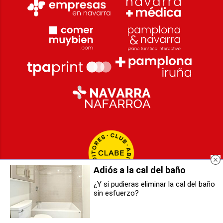
Adiós a la cal del baño
¿Y si pudieras eliminar la cal del baño
sin esfuerzo?
El Valle de Aranguren presenta su
Una noche bajo las estrellas en
Programa Deportivo Municipal
Mendillorri: cita con la astronomía
2025-2026
el 30 de agosto