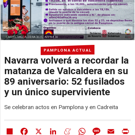
CARTEL VALCALDERA 2025 -
AFFNA 36
PAMPLONA ACTUAL
Navarra volverá a recordar la
matanza de Valcaldera en su
89 aniversario: 52 fusilados
y un único superviviente
Se celebran actos en Pamplona y en Cadreita
Share
Facebook
X
LinkedIn
Meneame
WhatsApp
Message
Email
Pr