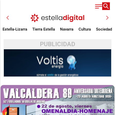
chevron_left
chevron_right
Estella-Lizarra
Tierra Estella
Navarra
Cultura
Sociedad
PUBLICIDAD