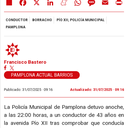
Share
Facebook
X
LinkedIn
Meneame
WhatsApp
Message
Email
Pr
CONDUCTOR
BORRACHO
PÍO XII; POLICÍA MUNICIPAL
PAMPLONA
Francisco Bastero
PAMPLONA ACTUAL BARRIOS
Publicado: 31/07/2025 ·
09:16
Actualizado: 31/07/2025 · 09:16
La Policía Municipal de Pamplona detuvo anoche,
a las 22:00 horas, a un conductor de 43 años en
la avenida Pío XII tras comprobar que conducía