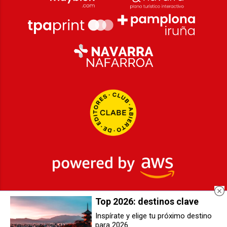
Top 2026: destinos clave
2026
© Grupo Comunikaze
Inspírate y elige tu próximo destino
para 2026