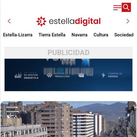
chevron_left
chevron_right
Estella-Lizarra
Tierra Estella
Navarra
Cultura
Sociedad
PUBLICIDAD