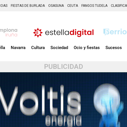
COAS
FIESTAS DE BURLADA
OSASUNA
CEUTA
FANGOS TUDELA
CLASIFIC
lla
Navarra
Cultura
Sociedad
Ocio y fiestas
Sucesos
PUBLICIDAD