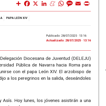
Share
Facebook
X
LinkedIn
Meneame
WhatsApp
Message
Email
Print
MA
PAPA LEÓN XIV
Publicado: 28/07/2025 ·
13:16
Actualizado: 28/07/2025 · 13:16
a Delegación Diocesana de Juventud (DELEJU)
versidad Pública de Navarra hacia Roma para
eunirse con el papa León XIV. El arzobispo de
jo a los peregrinos en la salida, deseándoles
 y Asís. Hoy lunes, los jóvenes asistirán a una