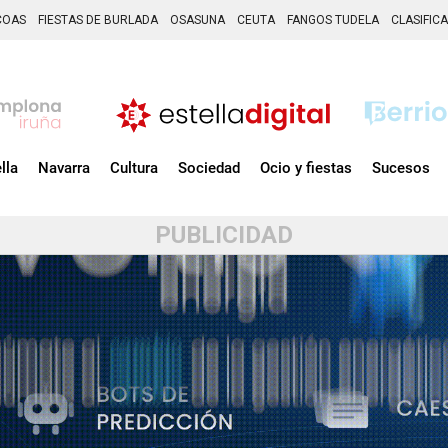
COAS
FIESTAS DE BURLADA
OSASUNA
CEUTA
FANGOS TUDELA
CLASIFIC
lla
Navarra
Cultura
Sociedad
Ocio y fiestas
Sucesos
PUBLICIDAD