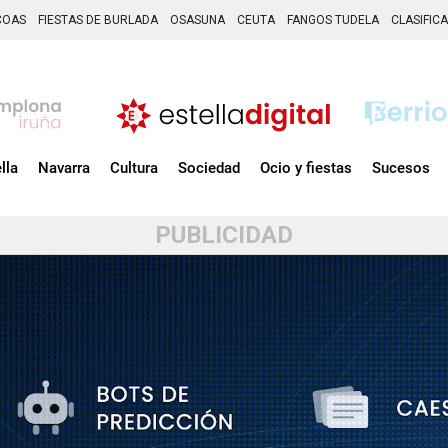
COAS
FIESTAS DE BURLADA
OSASUNA
CEUTA
FANGOS TUDELA
CLASIFIC
lla
Navarra
Cultura
Sociedad
Ocio y fiestas
Sucesos
PUBLICIDAD