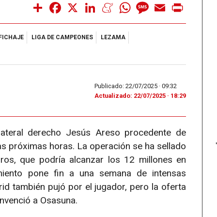
Share
Facebook
X
LinkedIn
Meneame
WhatsApp
Message
Email
Print
FICHAJE
LIGA DE CAMPEONES
LEZAMA
Publicado: 22/07/2025 ·
09:32
Actualizado: 22/07/2025 · 18:29
l lateral derecho Jesús Areso procedente de
as próximas horas. La operación se ha sellado
ros, que podría alcanzar los 12 millones en
imiento pone fin a una semana de intensas
id también pujó por el jugador, pero la oferta
convenció a Osasuna.