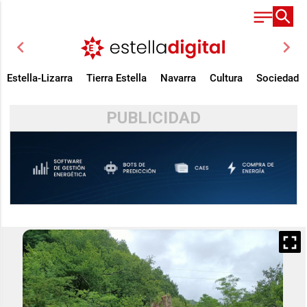
chevron_left
chevron_right
Estella-Lizarra
Tierra Estella
Navarra
Cultura
Sociedad
PUBLICIDAD