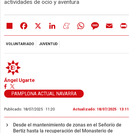
actividades de ocio y aventura
Share
Facebook
X
LinkedIn
Meneame
WhatsApp
Message
Email
Pr
VOLUNTARIADO
JUVENTUD
Ángel Ugarte
PAMPLONA ACTUAL NAVARRA
Publicado: 18/07/2025 ·
11:20
Actualizado: 18/07/2025 · 13:11
Desde el mantenimiento de zonas en el Señorío de
Bertiz hasta la recuperación del Monasterio de