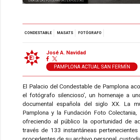
UNA DE LAS FOTOGRAFÍAS EXPUESTAS
CONDESTABLE
MASATS
FOTÓGRAFO
José A. Navidad
PAMPLONA ACTUAL SAN FERMÍN
El Palacio del Condestable de Pamplona aco
el fotógrafo silencioso’, un homenaje a u
documental española del siglo XX. La mu
Pamplona y la Fundación Foto Colectania, 
ofreciendo al público la oportunidad de a
través de 133 instantáneas pertenecientes
procedentes de su archivo personal, custodi