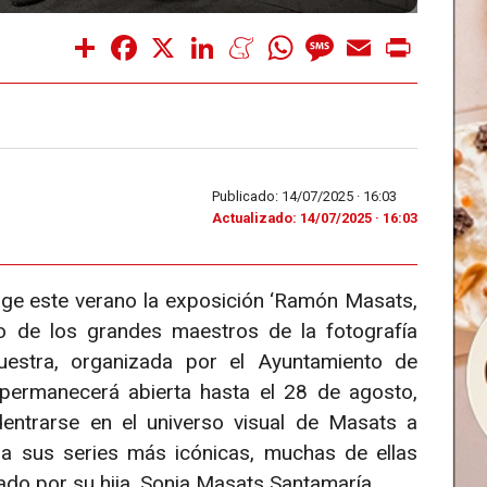
Share
Facebook
X
LinkedIn
Meneame
WhatsApp
Message
Email
Print
Publicado: 14/07/2025 ·
16:03
Actualizado: 14/07/2025 · 16:03
ge este verano la exposición ‘Ramón Masats,
no de los grandes maestros de la fotografía
estra, organizada por el Ayuntamiento de
permanecerá abierta hasta el 28 de agosto,
dentrarse en el universo visual de Masats a
 a sus series más icónicas, muchas de ellas
ado por su hija, Sonia Masats Santamaría.