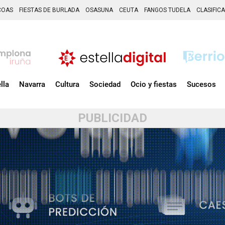
COAS
FIESTAS DE BURLADA
OSASUNA
CEUTA
FANGOS TUDELA
CLASIFIC
lla
Navarra
Cultura
Sociedad
Ocio y fiestas
Sucesos
PUBLICIDAD