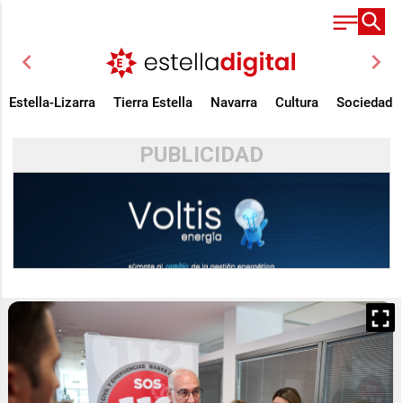
chevron_left
chevron_right
Estella-Lizarra
Tierra Estella
Navarra
Cultura
Sociedad
PUBLICIDAD