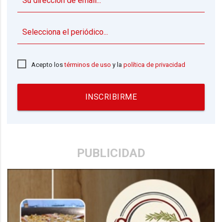
▼
Acepto los
términos de uso
y la
política de privacidad
INSCRIBIRME
PUBLICIDAD