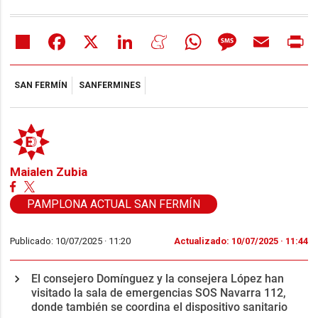
Share
Facebook
X
LinkedIn
Meneame
WhatsApp
Message
Email
Pr
SAN FERMÍN
SANFERMINES
Maialen Zubia
PAMPLONA ACTUAL SAN FERMÍN
Publicado: 10/07/2025 ·
11:20
Actualizado: 10/07/2025 · 11:44
El consejero Domínguez y la consejera López han
visitado la sala de emergencias SOS Navarra 112,
donde también se coordina el dispositivo sanitario