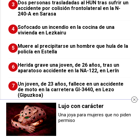
​Dos personas trasladadas al HUN tras sufrir un
3
accidente por colisión frontolateral en la N-
240-A en Sarasa
Sofocado un incendio en la cocina de una
4
vivienda en Lezkairu
Muere al precipitarse un hombre que huía de la
5
policía en Estella
Herida grave una joven, de 26 años, tras un
6
aparatoso accidente en la NA-122, en Lerín
Un joven, de 23 años, fallece en un accidente
7
de moto en la carretera GI-3440, en Lezo
(Gipuzkoa)
Lujo con carácter
Jonathan Dubasin: "Vengo aquí para ayudar en
8
todo lo que pueda"
Una joya para mujeres que no piden
permiso
Siguen en marcha los
Seis denuncias por agresión
Campamentos Urbanos de
sexual en lo que llevamos de
Verano 2025 Le Bal en Pamplona
Sanfermines, con siete personas
detenidas
Inicio
Quiénes Somos
Contacto
Publicidad