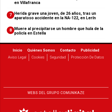
en Villafranca
Herida grave una joven, de 26 años, tras un
7
aparatoso accidente en la NA-122, en Lerín
Muere al precipitarse un hombre que huía de la
8
policía en Estella
Inicio
Quiénes Somos
Contacto
Publicidad
Aviso Legal
Cookies
Seguridad
Protección De Datos
WEBS DEL GRUPO COMUNIKAZE