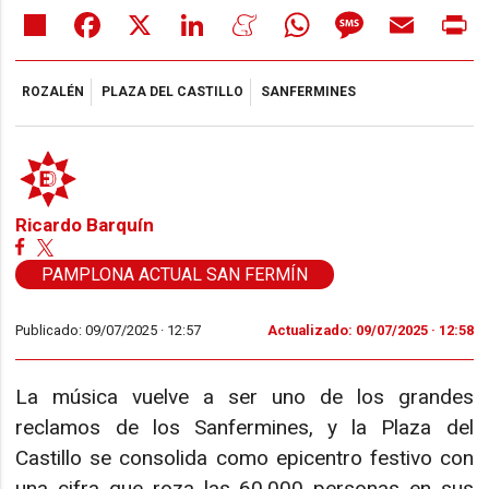
Share
Facebook
X
LinkedIn
Meneame
WhatsApp
Message
Email
Pr
ROZALÉN
PLAZA DEL CASTILLO
SANFERMINES
Ricardo Barquín
PAMPLONA ACTUAL SAN FERMÍN
Publicado: 09/07/2025 ·
12:57
Actualizado: 09/07/2025 · 12:58
La música vuelve a ser uno de los grandes
reclamos de los Sanfermines, y la Plaza del
Castillo se consolida como epicentro festivo con
una cifra que roza las 60.000 personas en sus