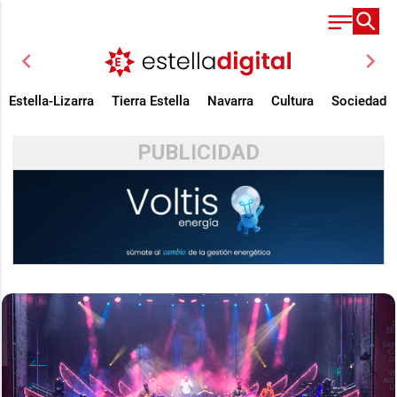
chevron_left
chevron_right
Estella-Lizarra
Tierra Estella
Navarra
Cultura
Sociedad
PUBLICIDAD