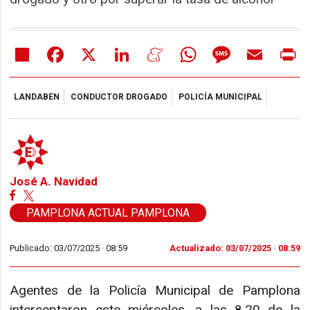
Share
Facebook
X
LinkedIn
Meneame
WhatsApp
Message
Email
Pr
LANDABEN
CONDUCTOR DROGADO
POLICÍA MUNICIPAL
José A. Navidad
PAMPLONA ACTUAL PAMPLONA
Publicado: 03/07/2025 ·
08:59
Actualizado: 03/07/2025 · 08:59
Agentes de la Policía Municipal de Pamplona
interceptaron este miércoles, a las 8.20 de la