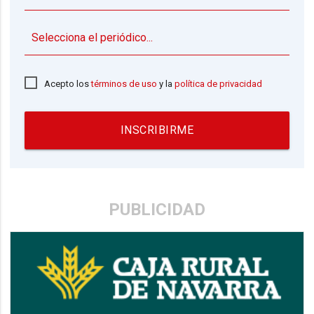
▼
Acepto los
términos de uso
y la
política de privacidad
INSCRIBIRME
PUBLICIDAD