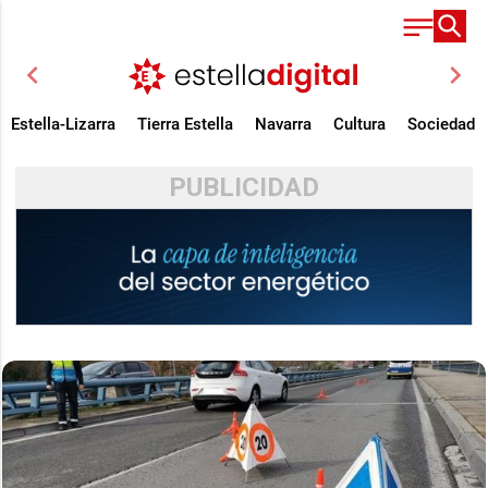
chevron_left
chevron_right
Estella-Lizarra
Tierra Estella
Navarra
Cultura
Sociedad
PUBLICIDAD