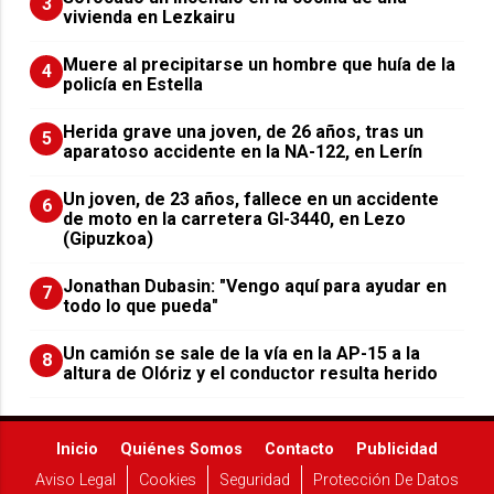
3
vivienda en Lezkairu
Muere al precipitarse un hombre que huía de la
4
policía en Estella
Herida grave una joven, de 26 años, tras un
5
aparatoso accidente en la NA-122, en Lerín
Un joven, de 23 años, fallece en un accidente
6
de moto en la carretera GI-3440, en Lezo
(Gipuzkoa)
Jonathan Dubasin: "Vengo aquí para ayudar en
7
todo lo que pueda"
Un camión se sale de la vía en la AP-15 a la
8
altura de Olóriz y el conductor resulta herido
Inicio
Quiénes Somos
Contacto
Publicidad
Aviso Legal
Cookies
Seguridad
Protección De Datos