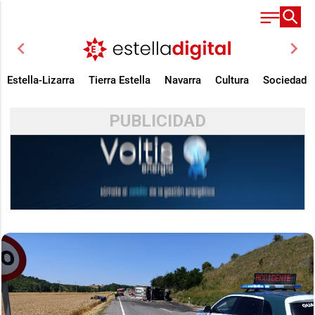
chevron_left
chevron_right
Estella-Lizarra
Tierra Estella
Navarra
Cultura
Sociedad
PUBLICIDAD