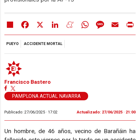
Share
Facebook
X
LinkedIn
Meneame
WhatsApp
Message
Email
Pr
PUEYO
ACCIDENTE MORTAL
Francisco Bastero
PAMPLONA ACTUAL NAVARRA
Publicado: 27/06/2025 ·
17:02
Actualizado: 27/06/2025 · 21:00
Un hombre, de 46 años, vecino de Barañáin ha
fallecido este viernes por la tarde en un accidente