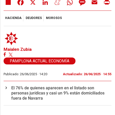
Share
Facebook
X
LinkedIn
Meneame
WhatsApp
Message
Email
Pr
HACIENDA
DEUDORES
MOROSOS
Maialen Zubia
PAMPLONA ACTUAL ECONOMÍA
Publicado: 26/06/2025 ·
14:20
Actualizado: 26/06/2025 · 14:55
El 76% de quienes aparecen en el listado son
personas jurídicas y casi un 9% están domiciliados
fuera de Navarra