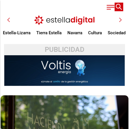
chevron_left
chevron_right
Estella-Lizarra
Tierra Estella
Navarra
Cultura
Sociedad
PUBLICIDAD