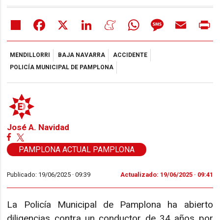
Share
Facebook
X
LinkedIn
Meneame
WhatsApp
Message
Email
Pr
MENDILLORRI
BAJA NAVARRA
ACCIDENTE
POLICÍA MUNICIPAL DE PAMPLONA
José A. Navidad
PAMPLONA ACTUAL PAMPLONA
Publicado: 19/06/2025 ·
09:39
Actualizado: 19/06/2025 · 09:41
La Policía Municipal de Pamplona ha abierto
diligencias contra un conductor de 34 años por