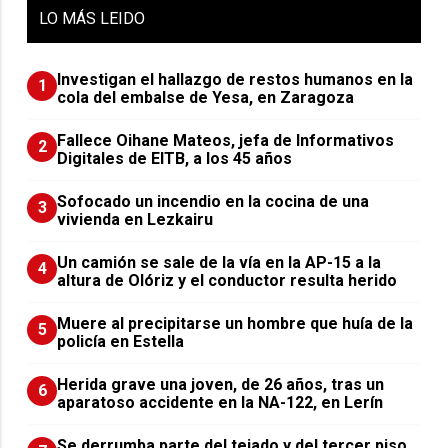
LO
MÁS LEIDO
Investigan el hallazgo de restos humanos en la
1
cola del embalse de Yesa, en Zaragoza
Fallece Oihane Mateos, jefa de Informativos
2
Digitales de EITB, a los 45 años
Sofocado un incendio en la cocina de una
3
vivienda en Lezkairu
Un camión se sale de la vía en la AP-15 a la
4
altura de Olóriz y el conductor resulta herido
Muere al precipitarse un hombre que huía de la
5
policía en Estella
Herida grave una joven, de 26 años, tras un
6
aparatoso accidente en la NA-122, en Lerín
Se derrumba parte del tejado y del tercer piso