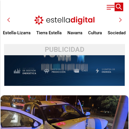
chevron_left
chevron_right
Estella-Lizarra
Tierra Estella
Navarra
Cultura
Sociedad
PUBLICIDAD