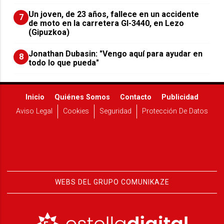
Un joven, de 23 años, fallece en un accidente
7
de moto en la carretera GI-3440, en Lezo
(Gipuzkoa)
Jonathan Dubasin: "Vengo aquí para ayudar en
8
todo lo que pueda"
Inicio
Quiénes Somos
Contacto
Publicidad
Aviso Legal
Cookies
Seguridad
Protección De Datos
WEBS DEL GRUPO COMUNIKAZE