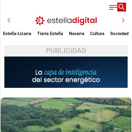
chevron_left
chevron_right
Estella-Lizarra
Tierra Estella
Navarra
Cultura
Sociedad
PUBLICIDAD