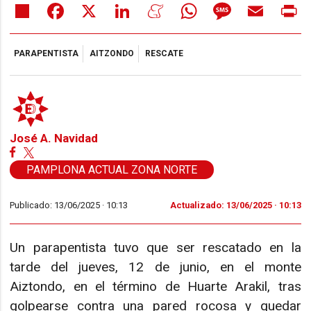
Share
Facebook
X
LinkedIn
Meneame
WhatsApp
Message
Email
Pr
PARAPENTISTA
AITZONDO
RESCATE
José A. Navidad
PAMPLONA ACTUAL ZONA NORTE
Publicado: 13/06/2025 ·
10:13
Actualizado: 13/06/2025 · 10:13
Un parapentista tuvo que ser rescatado en la
tarde del jueves, 12 de junio, en el monte
Aiztondo, en el término de Huarte Arakil, tras
golpearse contra una pared rocosa y quedar