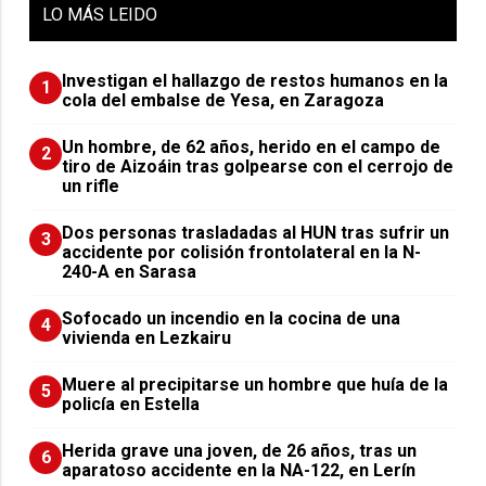
LO
MÁS LEIDO
Investigan el hallazgo de restos humanos en la
1
cola del embalse de Yesa, en Zaragoza
Un hombre, de 62 años, herido en el campo de
2
tiro de Aizoáin tras golpearse con el cerrojo de
un rifle
​Dos personas trasladadas al HUN tras sufrir un
3
accidente por colisión frontolateral en la N-
240-A en Sarasa
Sofocado un incendio en la cocina de una
4
vivienda en Lezkairu
Muere al precipitarse un hombre que huía de la
5
policía en Estella
Herida grave una joven, de 26 años, tras un
6
aparatoso accidente en la NA-122, en Lerín