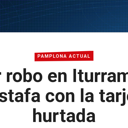
PAMPLONA ACTUAL
 robo en Iturram
stafa con la tar
hurtada