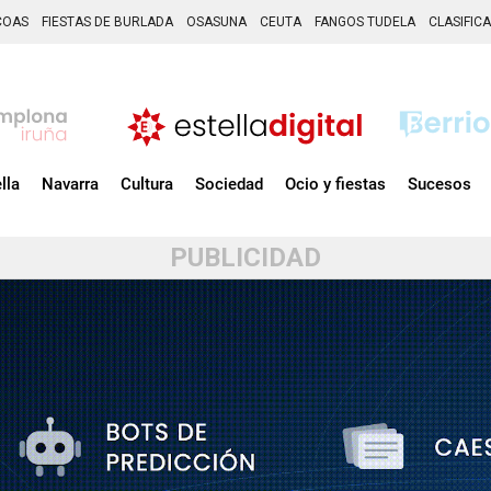
COAS
FIESTAS DE BURLADA
OSASUNA
CEUTA
FANGOS TUDELA
CLASIFIC
lla
Navarra
Cultura
Sociedad
Ocio y fiestas
Sucesos
PUBLICIDAD