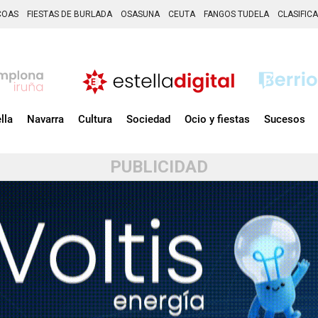
COAS
FIESTAS DE BURLADA
OSASUNA
CEUTA
FANGOS TUDELA
CLASIFIC
lla
Navarra
Cultura
Sociedad
Ocio y fiestas
Sucesos
PUBLICIDAD