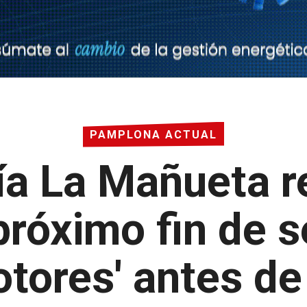
PAMPLONA ACTUAL
ía La Mañueta r
 próximo fin de 
otores' antes d