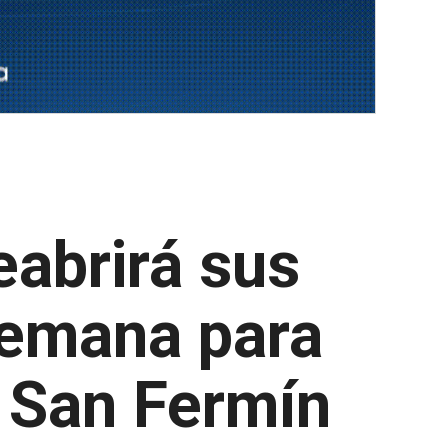
eabrirá sus
semana para
e San Fermín