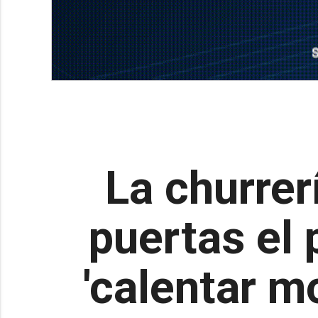
La churrer
puertas el
'calentar m