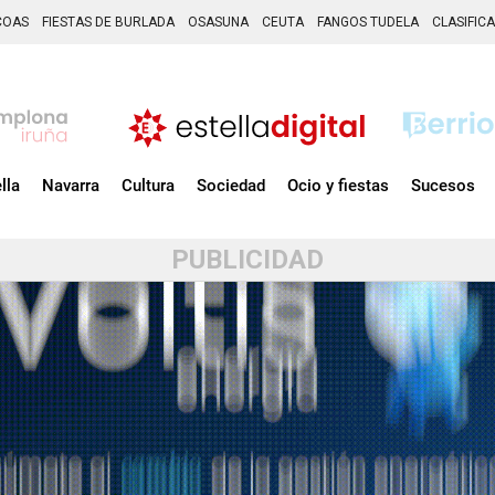
COAS
FIESTAS DE BURLADA
OSASUNA
CEUTA
FANGOS TUDELA
CLASIFIC
lla
Navarra
Cultura
Sociedad
Ocio y fiestas
Sucesos
PUBLICIDAD