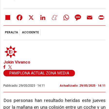
Share
Facebook
X
LinkedIn
Meneame
WhatsApp
Message
Email
Pr
PERALTA
ACCIDENTE
Jokin Vivanco
PAMPLONA ACTUAL ZONA MEDIA
Publicado: 29/05/2025 ·
14:11
Actualizado: 29/05/2025 · 14:11
Dos personas han resultado heridas este jueves
por la mañana en una colisión entre un coche y un