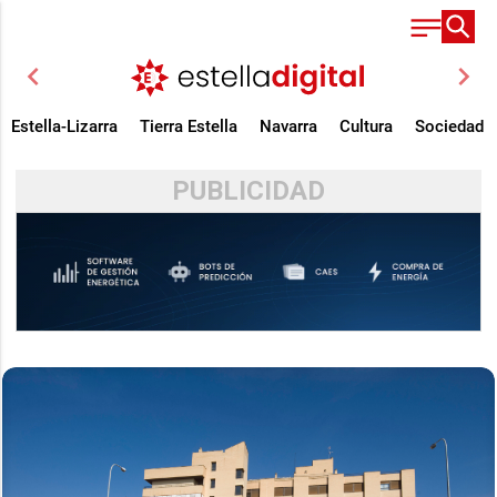
chevron_left
chevron_right
Estella-Lizarra
Tierra Estella
Navarra
Cultura
Sociedad
PUBLICIDAD