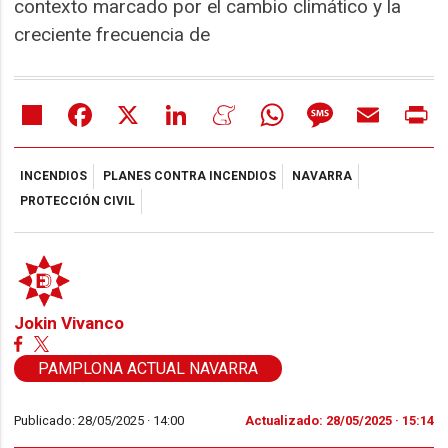
contexto marcado por el cambio climático y la
creciente frecuencia de
Share
Facebook
X
LinkedIn
Meneame
WhatsApp
Message
Email
Pr
INCENDIOS
PLANES CONTRA INCENDIOS
NAVARRA
PROTECCIÓN CIVIL
Jokin Vivanco
PAMPLONA ACTUAL NAVARRA
Publicado: 28/05/2025 ·
14:00
Actualizado: 28/05/2025 · 15:14