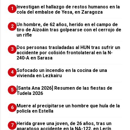
Investigan el hallazgo de restos humanos en la
1
cola del embalse de Yesa, en Zaragoza
Un hombre, de 62 años, herido en el campo de
2
tiro de Aizoáin tras golpearse con el cerrojo de
un rifle
​Dos personas trasladadas al HUN tras sufrir un
3
accidente por colisión frontolateral en la N-
240-A en Sarasa
Sofocado un incendio en la cocina de una
4
vivienda en Lezkairu
[Santa Ana 2026] Resumen de las fiestas de
5
Tudela 2026
Muere al precipitarse un hombre que huía de la
6
policía en Estella
Herida grave una joven, de 26 años, tras un
7
aparatoso accidente en la NA-122, en Lerín