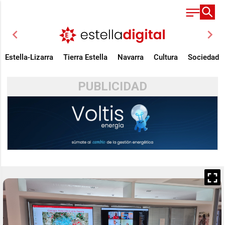
chevron_left
chevron_right
Estella-Lizarra
Tierra Estella
Navarra
Cultura
Sociedad
PUBLICIDAD