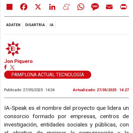
Share
Facebook
X
LinkedIn
Meneame
WhatsApp
Message
Email
Pr
ADATEN
DISARTRIA
IA
Jon Piquero
PAMPLONA ACTUAL TECNOLOGÍA
Publicado: 27/05/2025 ·
14:26
Actualizado: 27/05/2025 · 14:27
IA-Speak es el nombre del proyecto que lidera un
consorcio formado por empresas, centros de
investigación, entidades sociales y públicas, con
el objetivo de mejorar la comunicación y la