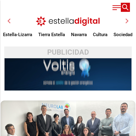
chevron_left
chevron_right
Estella-Lizarra
Tierra Estella
Navarra
Cultura
Sociedad
PUBLICIDAD