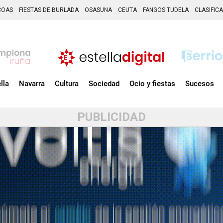
COAS
FIESTAS DE BURLADA
OSASUNA
CEUTA
FANGOS TUDELA
CLASIFIC
lla
Navarra
Cultura
Sociedad
Ocio y fiestas
Sucesos
PUBLICIDAD