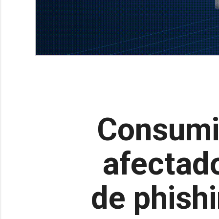
Consumid
afectad
de phishi