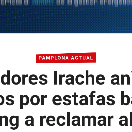
PAMPLONA ACTUAL
ores Irache an
os por estafas b
ng a reclamar a