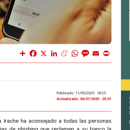
Share
Facebook
X
LinkedIn
Meneame
WhatsApp
Message
Email
Print
Publicado: 11/05/2025 ·
18:25
Actualizado: 06/07/2025 · 20:01
 Irache ha aconsejado a todas las personas
ias de phishing que reclamen a su banco la