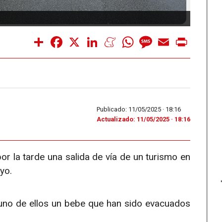
Salida
Share
Facebook
X
LinkedIn
Meneame
WhatsApp
Message
Email
Print
Publicado: 11/05/2025 ·
18:16
Actualizado: 11/05/2025 · 18:16
r la tarde una salida de vía de un turismo en
yo.
 uno de ellos un bebe que han sido evacuados