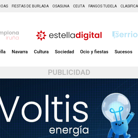
COAS
FIESTAS DE BURLADA
OSASUNA
CEUTA
FANGOS TUDELA
CLASIFIC
lla
Navarra
Cultura
Sociedad
Ocio y fiestas
Sucesos
PUBLICIDAD