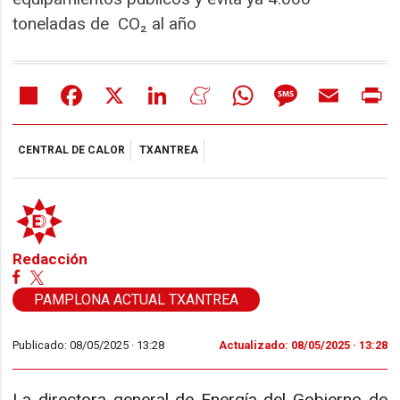
toneladas de CO₂ al año
Share
Facebook
X
LinkedIn
Meneame
WhatsApp
Message
Email
Pr
CENTRAL DE CALOR
TXANTREA
Redacción
PAMPLONA ACTUAL TXANTREA
Publicado: 08/05/2025 ·
13:28
Actualizado: 08/05/2025 · 13:28
La directora general de Energía del Gobierno de