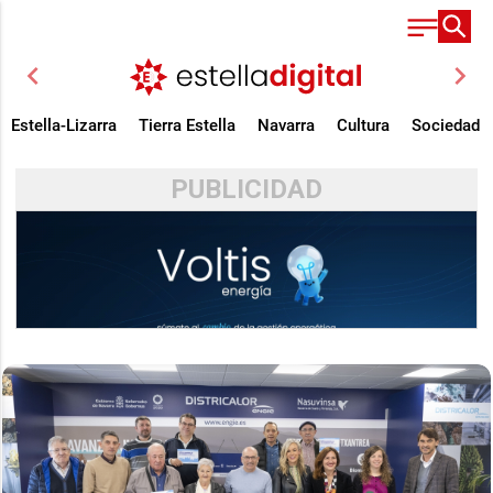
chevron_left
chevron_right
Estella-Lizarra
Tierra Estella
Navarra
Cultura
Sociedad
PUBLICIDAD