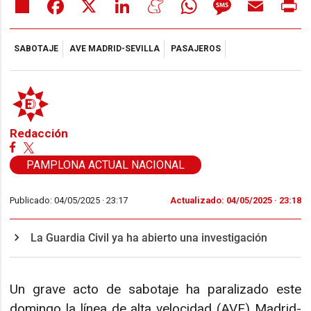
Share
Facebook
X
LinkedIn
Meneame
WhatsApp
Message
Email
Pr
SABOTAJE
AVE MADRID-SEVILLA
PASAJEROS
Redacción
PAMPLONA ACTUAL NACIONAL
Publicado: 04/05/2025 ·
23:17
Actualizado: 04/05/2025 · 23:18
La Guardia Civil ya ha abierto una investigación
Un grave acto de sabotaje ha paralizado este
domingo la línea de alta velocidad (AVE) Madrid-