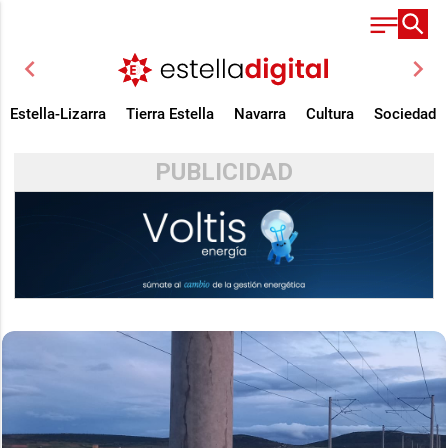
chevron_left
chevron_right
Estella-Lizarra
Tierra Estella
Navarra
Cultura
Sociedad
PUBLICIDAD