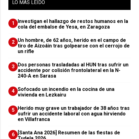
LO
MÁS LEIDO
Investigan el hallazgo de restos humanos en la
1
cola del embalse de Yesa, en Zaragoza
Un hombre, de 62 años, herido en el campo de
2
tiro de Aizoáin tras golpearse con el cerrojo de
un rifle
​Dos personas trasladadas al HUN tras sufrir un
3
accidente por colisión frontolateral en la N-
240-A en Sarasa
Sofocado un incendio en la cocina de una
4
vivienda en Lezkairu
Herido muy grave un trabajador de 38 años tras
5
sufrir un accidente laboral con agua hirviendo
en Villafranca
[Santa Ana 2026] Resumen de las fiestas de
6
Tudela 2026