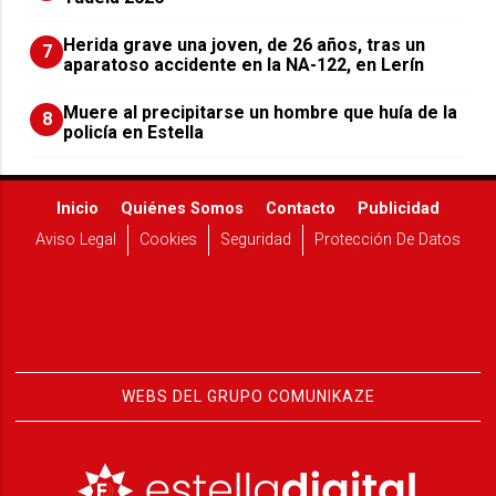
Herida grave una joven, de 26 años, tras un
7
aparatoso accidente en la NA-122, en Lerín
Muere al precipitarse un hombre que huía de la
8
policía en Estella
Inicio
Quiénes Somos
Contacto
Publicidad
Aviso Legal
Cookies
Seguridad
Protección De Datos
WEBS DEL GRUPO COMUNIKAZE