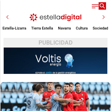
chevron_left
chevron_right
Estella-Lizarra
Tierra Estella
Navarra
Cultura
Sociedad
PUBLICIDAD