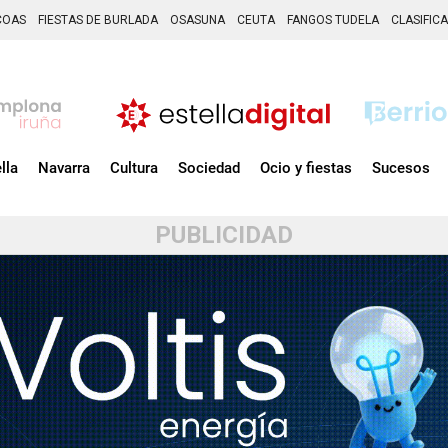
COAS
FIESTAS DE BURLADA
OSASUNA
CEUTA
FANGOS TUDELA
CLASIFIC
lla
Navarra
Cultura
Sociedad
Ocio y fiestas
Sucesos
PUBLICIDAD