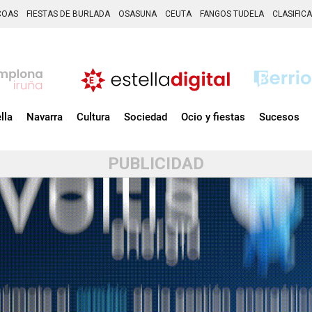
COAS
FIESTAS DE BURLADA
OSASUNA
CEUTA
FANGOS TUDELA
CLASIFIC
lla
Navarra
Cultura
Sociedad
Ocio y fiestas
Sucesos
PUBLICIDAD