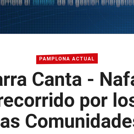
PAMPLONA ACTUAL
arra Canta - Naf
 recorrido por l
 las Comunidad