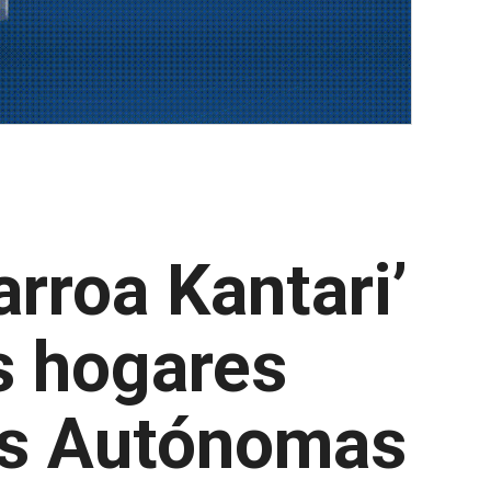
arroa Kantari’
os hogares
es Autónomas