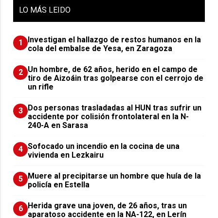
LO
MÁS LEIDO
Investigan el hallazgo de restos humanos en la
1
cola del embalse de Yesa, en Zaragoza
Un hombre, de 62 años, herido en el campo de
2
tiro de Aizoáin tras golpearse con el cerrojo de
un rifle
​Dos personas trasladadas al HUN tras sufrir un
3
accidente por colisión frontolateral en la N-
240-A en Sarasa
Sofocado un incendio en la cocina de una
4
vivienda en Lezkairu
Muere al precipitarse un hombre que huía de la
5
policía en Estella
Herida grave una joven, de 26 años, tras un
6
aparatoso accidente en la NA-122, en Lerín