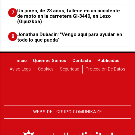
Un joven, de 23 años, fallece en un accidente
7
de moto en la carretera GI-3440, en Lezo
(Gipuzkoa)
Jonathan Dubasin: "Vengo aquí para ayudar en
8
todo lo que pueda"
Inicio
Quiénes Somos
Contacto
Publicidad
Aviso Legal
Cookies
Seguridad
Protección De Datos
WEBS DEL GRUPO COMUNIKAZE