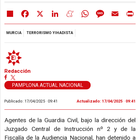
Share
Facebook
X
LinkedIn
Meneame
WhatsApp
Message
Email
Pr
MURCIA
TERRORISMO YIHADISTA
Redacción
PAMPLONA ACTUAL NACIONAL
Publicado: 17/04/2025 ·
09:41
Actualizado: 17/04/2025 · 09:41
Agentes de la Guardia Civil, bajo la dirección del
Juzgado Central de Instrucción nº 2 y de la
Fiscalía de la Audiencia Nacional, han detenido a