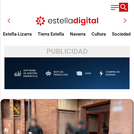
chevron_left
chevron_right
Estella-Lizarra
Tierra Estella
Navarra
Cultura
Sociedad
PUBLICIDAD