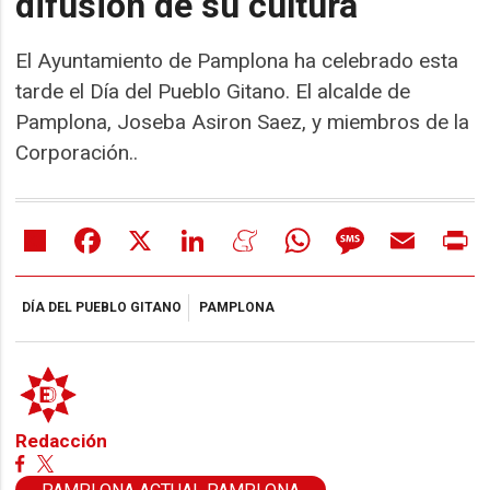
difusión de su cultura
El Ayuntamiento de Pamplona ha celebrado esta
tarde el Día del Pueblo Gitano. El alcalde de
Pamplona, Joseba Asiron Saez, y miembros de la
Corporación..
Share
Facebook
X
LinkedIn
Meneame
WhatsApp
Message
Email
Pr
DÍA DEL PUEBLO GITANO
PAMPLONA
Redacción