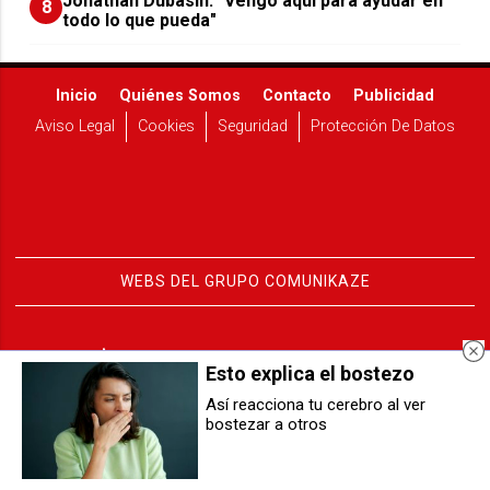
Jonathan Dubasin: "Vengo aquí para ayudar en
8
todo lo que pueda"
Inicio
Quiénes Somos
Contacto
Publicidad
Aviso Legal
Cookies
Seguridad
Protección De Datos
WEBS DEL GRUPO COMUNIKAZE
Esto explica el bostezo
Así reacciona tu cerebro al ver
bostezar a otros
El PSN de Pamplona exige una
El Gobierno de Navarra y el
respuesta inmediata en la Ikastola
Gobierno de España alcanzan un
Jaso
preacuerdo para la modificación
de la Ley del Convenio