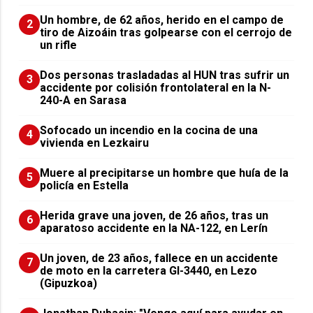
Un hombre, de 62 años, herido en el campo de
2
tiro de Aizoáin tras golpearse con el cerrojo de
un rifle
​Dos personas trasladadas al HUN tras sufrir un
3
accidente por colisión frontolateral en la N-
240-A en Sarasa
Sofocado un incendio en la cocina de una
4
vivienda en Lezkairu
Muere al precipitarse un hombre que huía de la
5
policía en Estella
Herida grave una joven, de 26 años, tras un
6
aparatoso accidente en la NA-122, en Lerín
Un joven, de 23 años, fallece en un accidente
7
de moto en la carretera GI-3440, en Lezo
(Gipuzkoa)