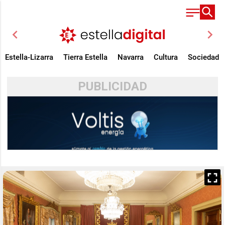
chevron_left
chevron_right
Estella-Lizarra
Tierra Estella
Navarra
Cultura
Sociedad
PUBLICIDAD