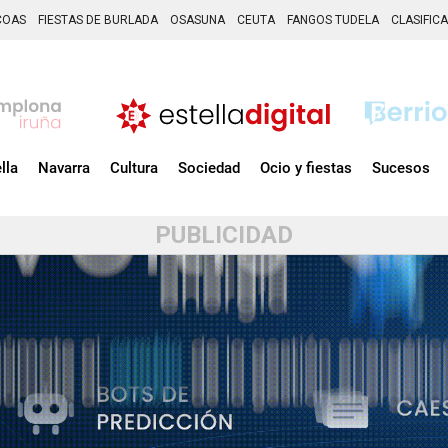
COAS
FIESTAS DE BURLADA
OSASUNA
CEUTA
FANGOS TUDELA
CLASIFIC
lla
Navarra
Cultura
Sociedad
Ocio y fiestas
Sucesos
PUBLICIDAD