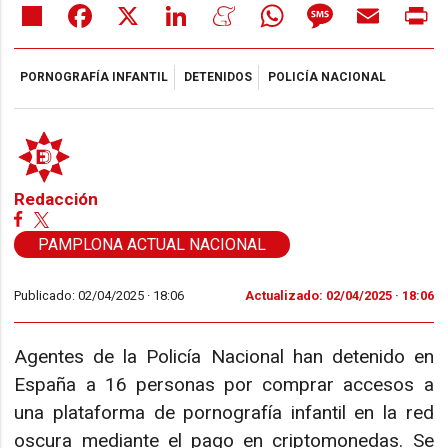
Share
Facebook
X
LinkedIn
Meneame
WhatsApp
Message
Email
Pr
PORNOGRAFÍA INFANTIL
DETENIDOS
POLICÍA NACIONAL
Redacción
PAMPLONA ACTUAL NACIONAL
Publicado: 02/04/2025 ·
18:06
Actualizado: 02/04/2025 · 18:06
Agentes de la Policía Nacional han detenido en
España a 16 personas por comprar accesos a
una plataforma de pornografía infantil en la red
oscura mediante el pago en criptomonedas. Se