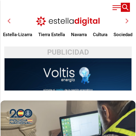
chevron_left
chevron_right
Estella-Lizarra
Tierra Estella
Navarra
Cultura
Sociedad
PUBLICIDAD