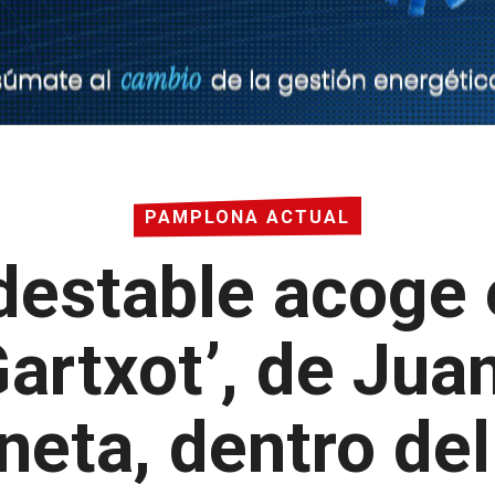
PAMPLONA ACTUAL
destable acoge e
Gartxot’, de Juan
eta, dentro de