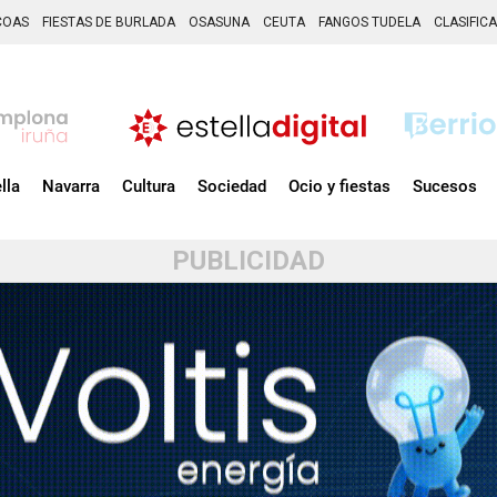
COAS
FIESTAS DE BURLADA
OSASUNA
CEUTA
FANGOS TUDELA
CLASIFIC
lla
Navarra
Cultura
Sociedad
Ocio y fiestas
Sucesos
PUBLICIDAD