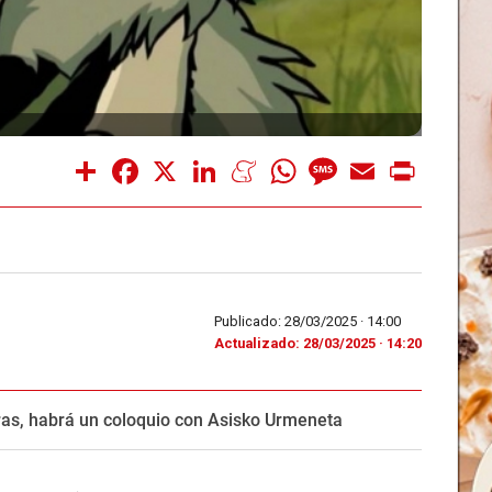
Share
Facebook
X
LinkedIn
Meneame
WhatsApp
Message
Email
Print
Publicado: 28/03/2025 ·
14:00
Actualizado: 28/03/2025 · 14:20
oras, habrá un coloquio con Asisko Urmeneta