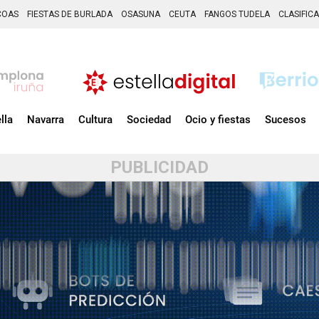
COAS
FIESTAS DE BURLADA
OSASUNA
CEUTA
FANGOS TUDELA
CLASIFIC
lla
Navarra
Cultura
Sociedad
Ocio y fiestas
Sucesos
PUBLICIDAD