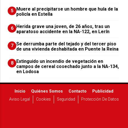
Muere al precipitarse un hombre que huía de la
5
policía en Estella
Herida grave una joven, de 26 años, tras un
6
aparatoso accidente en la NA-122, en Lerín
Se derrumba parte del tejado y del tercer piso
7
de una vivienda deshabitada en Puente la Reina
Extinguido un incendio de vegetación en
8
campos de cereal cosechado junto a la NA-134,
en Lodosa
Inicio
Quiénes Somos
Contacto
Publicidad
Aviso Legal
Cookies
Seguridad
Protección De Datos