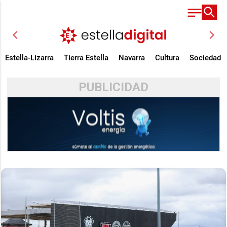
chevron_left
chevron_right
Estella-Lizarra
Tierra Estella
Navarra
Cultura
Sociedad
PUBLICIDAD