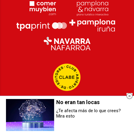
No eran tan locas
¿Te afecta más de lo que crees?
Mira esto
[GALERIA] El campeonato de trial
El ministro Ángel Victor Torres
regresa a Sorauren 6 años
anuncia que se retira
después
temporalmente de la política por
un cáncer