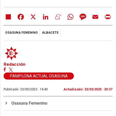
Share
Facebook
X
LinkedIn
Meneame
WhatsApp
Message
Email
Pr
OSASUNA FEMENINO
ALBACETE
Redacción
PAMPLONA ACTUAL OSASUNA
Publicado: 23/03/2025 ·
14:40
Actualizado: 23/03/2025 · 20:37
Osasuna Femenino